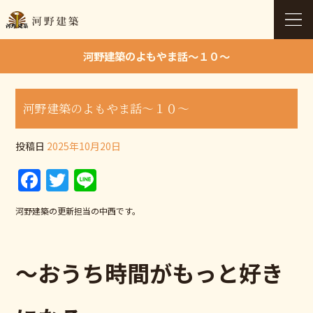
河野建築のよもやま話～１０～
河野建築のよもやま話～１０～
投稿日
2025年10月20日
F
T
Li
a
w
n
河野建築の更新担当の中西です。
c
itt
e
e
er
b
～おうち時間がもっと好き
o