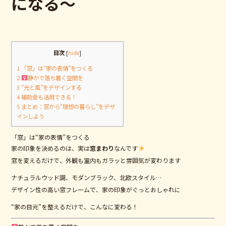
o
になる～
k
目次
[
hide
]
1
「窓」は“家の表情”をつくる
2
‍
静かで落ち着く空間を
3
“光と風”をデザインする
4
補助金も活用できる！
5
まとめ：窓から“理想の暮らし”をデザ
インしよう
「窓」は“家の表情”をつくる
家の印象を決めるのは、実は
窓まわり
なんです
窓を変えるだけで、外観も室内もガラッと雰囲気が変わります
ナチュラルウッド調、モダンブラック、北欧スタイル…
デザイン性の高い窓フレームで、家の印象がぐっとおしゃれに
“家の目元”を整えるだけで、こんなに変わる！