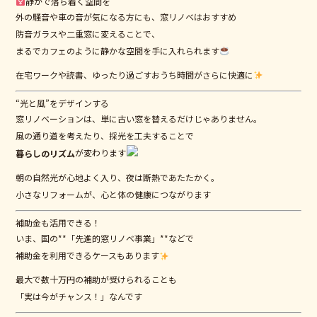
静かで落ち着く空間を
外の騒音や車の音が気になる方にも、窓リノベはおすすめ
防音ガラスや二重窓に変えることで、
まるでカフェのように静かな空間を手に入れられます
在宅ワークや読書、ゆったり過ごすおうち時間がさらに快適に
“光と風”をデザインする
窓リノベーションは、単に古い窓を替えるだけじゃありません。
風の通り道を考えたり、採光を工夫することで
が変わります
暮らしのリズム
朝の自然光が心地よく入り、夜は断熱であたたかく。
小さなリフォームが、心と体の健康につながります
補助金も活用できる！
いま、国の**「先進的窓リノベ事業」**などで
補助金を利用できるケースもあります
最大で数十万円の補助が受けられることも
「実は今がチャンス！」なんです